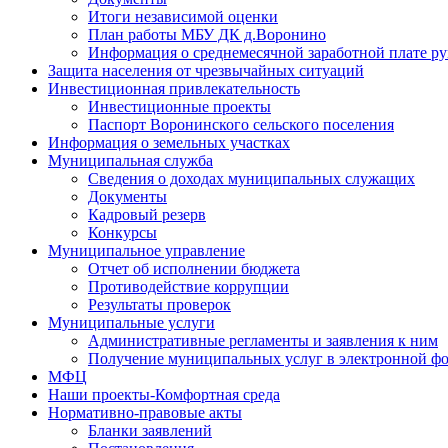
Итоги независимой оценки
План работы МБУ ДК д.Воронино
Информация о среднемесячной заработной плате р
Защита населения от чрезвычайных ситуаций
Инвестиционная привлекательность
Инвестиционные проекты
Паспорт Воронинского сельского поселения
Информация о земельных участках
Муниципальная служба
Сведения о доходах муниципальных служащих
Документы
Кадровый резерв
Конкурсы
Муниципальное управление
Отчет об исполнении бюджета
Противодействие коррупции
Результаты проверок
Муниципальные услуги
Административные регламенты и заявления к ним
Получение муниципальных услуг в электронной ф
МФЦ
Наши проекты-Комфортная среда
Нормативно-правовые акты
Бланки заявлений