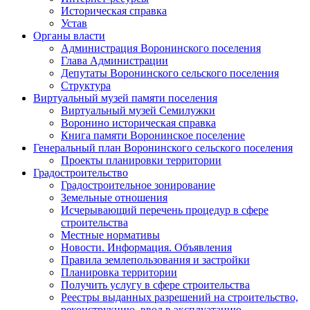
Историческая справка
Устав
Органы власти
Администрация Воронинского поселения
Глава Администрации
Депутаты Воронинского сельского поселения
Структура
Виртуальный музей памяти поселения
Виртуальный музей Семилужки
Воронино историческая справка
Книга памяти Воронинское поселение
Генеральный план Воронинского сельского поселения
Проекты планировки территории
Градостроительство
Градостроительное зонирование
Земельные отношения
Исчерывающий перечень процедур в сфере
строительства
Местные нормативы
Новости. Информация. Объявления
Правила землепользования и застройки
Планировка территории
Получить услугу в сфере строительства
Реестры выданных разрешений на строительство,
реконструкцию, ввод в эксплуатацию