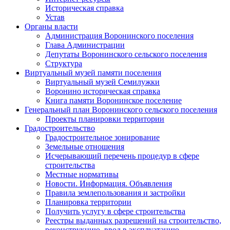
Историческая справка
Устав
Органы власти
Администрация Воронинского поселения
Глава Администрации
Депутаты Воронинского сельского поселения
Структура
Виртуальный музей памяти поселения
Виртуальный музей Семилужки
Воронино историческая справка
Книга памяти Воронинское поселение
Генеральный план Воронинского сельского поселения
Проекты планировки территории
Градостроительство
Градостроительное зонирование
Земельные отношения
Исчерывающий перечень процедур в сфере
строительства
Местные нормативы
Новости. Информация. Объявления
Правила землепользования и застройки
Планировка территории
Получить услугу в сфере строительства
Реестры выданных разрешений на строительство,
реконструкцию, ввод в эксплуатацию