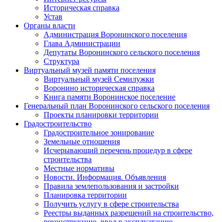
Историческая справка
Устав
Органы власти
Администрация Воронинского поселения
Глава Администрации
Депутаты Воронинского сельского поселения
Структура
Виртуальный музей памяти поселения
Виртуальный музей Семилужки
Воронино историческая справка
Книга памяти Воронинское поселение
Генеральный план Воронинского сельского поселения
Проекты планировки территории
Градостроительство
Градостроительное зонирование
Земельные отношения
Исчерывающий перечень процедур в сфере
строительства
Местные нормативы
Новости. Информация. Объявления
Правила землепользования и застройки
Планировка территории
Получить услугу в сфере строительства
Реестры выданных разрешений на строительство,
реконструкцию, ввод в эксплуатацию