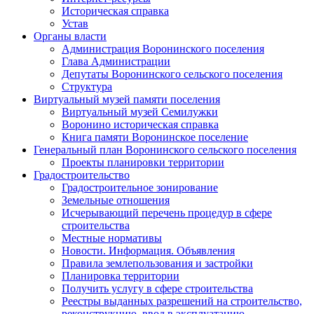
Историческая справка
Устав
Органы власти
Администрация Воронинского поселения
Глава Администрации
Депутаты Воронинского сельского поселения
Структура
Виртуальный музей памяти поселения
Виртуальный музей Семилужки
Воронино историческая справка
Книга памяти Воронинское поселение
Генеральный план Воронинского сельского поселения
Проекты планировки территории
Градостроительство
Градостроительное зонирование
Земельные отношения
Исчерывающий перечень процедур в сфере
строительства
Местные нормативы
Новости. Информация. Объявления
Правила землепользования и застройки
Планировка территории
Получить услугу в сфере строительства
Реестры выданных разрешений на строительство,
реконструкцию, ввод в эксплуатацию