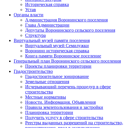
Историческая справка
Устав
Органы власти
Администрация Воронинского поселения
Глава Администрации
Депутаты Воронинского сельского поселения
Структура
Виртуальный музей памяти поселения
Виртуальный музей Семилужки
Воронино историческая справка
Книга памяти Воронинское поселение
Генеральный план Воронинского сельского поселения
Проекты планировки территории
Градостроительство
Градостроительное зонирование
Земельные отношения
Исчерывающий перечень процедур в сфере
строительства
Местные нормативы
Новости. Информация. Объявления
Правила землепользования и застройки
Планировка территории
Получить услугу в сфере строительства
Реестры выданных разрешений на строительство,
реконструкцию, ввод в эксплуатацию