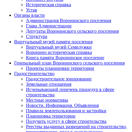
Историческая справка
Устав
Органы власти
Администрация Воронинского поселения
Глава Администрации
Депутаты Воронинского сельского поселения
Структура
Виртуальный музей памяти поселения
Виртуальный музей Семилужки
Воронино историческая справка
Книга памяти Воронинское поселение
Генеральный план Воронинского сельского поселения
Проекты планировки территории
Градостроительство
Градостроительное зонирование
Земельные отношения
Исчерывающий перечень процедур в сфере
строительства
Местные нормативы
Новости. Информация. Объявления
Правила землепользования и застройки
Планировка территории
Получить услугу в сфере строительства
Реестры выданных разрешений на строительство,
реконструкцию, ввод в эксплуатацию