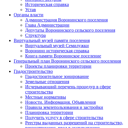
Историческая справка
Устав
Органы власти
Администрация Воронинского поселения
Глава Администрации
Депутаты Воронинского сельского поселения
Структура
Виртуальный музей памяти поселения
Виртуальный музей Семилужки
Воронино историческая справка
Книга памяти Воронинское поселение
Генеральный план Воронинского сельского поселения
Проекты планировки территории
Градостроительство
Градостроительное зонирование
Земельные отношения
Исчерывающий перечень процедур в сфере
строительства
Местные нормативы
Новости. Информация. Объявления
Правила землепользования и застройки
Планировка территории
Получить услугу в сфере строительства
Реестры выданных разрешений на строительство,
реконструкцию, ввод в эксплуатацию