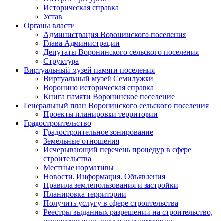
Историческая справка
Устав
Органы власти
Администрация Воронинского поселения
Глава Администрации
Депутаты Воронинского сельского поселения
Структура
Виртуальный музей памяти поселения
Виртуальный музей Семилужки
Воронино историческая справка
Книга памяти Воронинское поселение
Генеральный план Воронинского сельского поселения
Проекты планировки территории
Градостроительство
Градостроительное зонирование
Земельные отношения
Исчерывающий перечень процедур в сфере
строительства
Местные нормативы
Новости. Информация. Объявления
Правила землепользования и застройки
Планировка территории
Получить услугу в сфере строительства
Реестры выданных разрешений на строительство,
реконструкцию, ввод в эксплуатацию