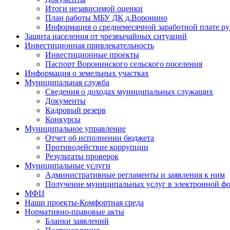
Итоги независимой оценки
План работы МБУ ДК д.Воронино
Информация о среднемесячной заработной плате р
Защита населения от чрезвычайных ситуаций
Инвестиционная привлекательность
Инвестиционные проекты
Паспорт Воронинского сельского поселения
Информация о земельных участках
Муниципальная служба
Сведения о доходах муниципальных служащих
Документы
Кадровый резерв
Конкурсы
Муниципальное управление
Отчет об исполнении бюджета
Противодействие коррупции
Результаты проверок
Муниципальные услуги
Административные регламенты и заявления к ним
Получение муниципальных услуг в электронной ф
МФЦ
Наши проекты-Комфортная среда
Нормативно-правовые акты
Бланки заявлений