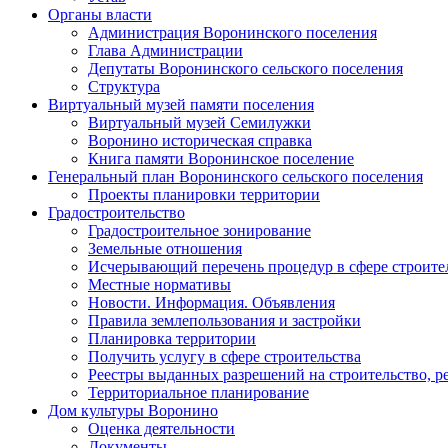
Органы власти
Администрация Воронинского поселения
Глава Администрации
Депутаты Воронинского сельского поселения
Структура
Виртуальный музей памяти поселения
Виртуальный музей Семилужки
Воронино историческая справка
Книга памяти Воронинское поселение
Генеральный план Воронинского сельского поселения
Проекты планировки территории
Градостроительство
Градостроительное зонирование
Земельные отношения
Исчерывающий перечень процедур в сфере строите
Местные нормативы
Новости. Информация. Объявления
Правила землепользования и застройки
Планировка территории
Получить услугу в сфере строительства
Реестры выданных разрешений на строительство, р
Территориальное планирование
Дом культуры Воронино
Оценка деятельности
Документы