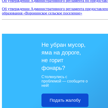
Об утверждении Административного регламента по предостав
Об утверждении Административного регламента предоставлен
образования «Воронинское сельское поселение»
Не убран мусор,
яма на дороге,
не горит
фонарь?
Столкнулись с
проблемой — сообщите о
ней!
Подать жалобу