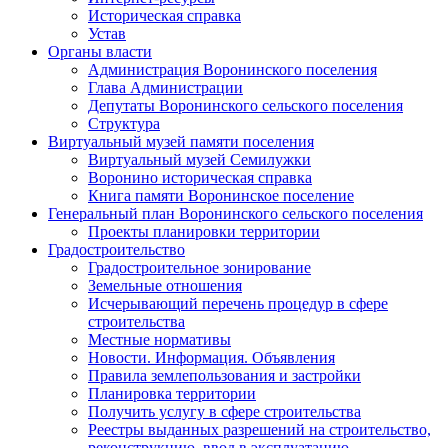
Историческая справка
Устав
Органы власти
Администрация Воронинского поселения
Глава Администрации
Депутаты Воронинского сельского поселения
Структура
Виртуальный музей памяти поселения
Виртуальный музей Семилужки
Воронино историческая справка
Книга памяти Воронинское поселение
Генеральный план Воронинского сельского поселения
Проекты планировки территории
Градостроительство
Градостроительное зонирование
Земельные отношения
Исчерывающий перечень процедур в сфере
строительства
Местные нормативы
Новости. Информация. Объявления
Правила землепользования и застройки
Планировка территории
Получить услугу в сфере строительства
Реестры выданных разрешений на строительство,
реконструкцию, ввод в эксплуатацию