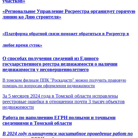
участков»
«Региональное Управление Росреестра организует горячую
линию ко Дню строителя»
«Платформа обратной связи поможет обратиться в Росреестр в
любое время суток»
О способах получения сведений из Единого
государственного реестра недвижимости о наличии
недвижимости у несовершеннолетнего
В томском филиале ППК "Роскадастр" можно получить правовую
помощь по вопросам оформления недвижимости
За 5 месяцев 2024 года в Томской области исправлены
реестровые ошибки в отношении почти 3 тысяч объектов
недвижимости
Р
абота по наполнению ЕГРН полными и точными
сведениями
в Томской области
В 2024 году планируется масштабное проведение работ по