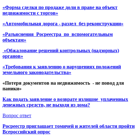
«Форма сделки по продаже доли в праве на объект
недвижимости с торгов»
«Автомобильная дорога - раздел без реконструкции»
«Разъяснения Росреестра по вспомогательным
объектам»
«Обжалование решений контрольных (надзорных)
органов»
«Требования к заявлению о нарушениях положений
земельного законодательства»
«Потеря документов на недвижимость - не повод для
паники»
Как подать заявление о возврате излишне уплаченных
денежных средств, не выходя из дома?
Вопрос ответ
Росреестр приглашает томичей и жителей области пройти
Всероссийский опрос