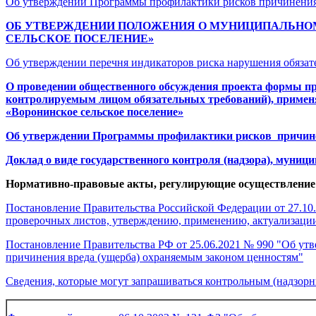
Об утверждении Программы профилактики рисков причинения 
ОБ УТВЕРЖДЕНИИ ПОЛОЖЕНИЯ О МУНИЦИПАЛЬНО
СЕЛЬСКОЕ ПОСЕЛЕНИЕ»
Об утверждении перечня индикаторов риска нарушения обяза
О проведении общественного обсуждения проекта формы пр
контролируемым лицом обязательных требований), примен
«Воронинское сельское поселение»
Об утверждении Программы профилактики рисков причинен
Доклад о виде государственного контроля (надзора), муниц
Нормативно-правовые акты, регулирующие осуществление
Постановление Правительства Российской Федерации от 27.10
проверочных листов, утверждению, применению, актуализации
Постановление Правительства РФ от 25.06.2021 № 990 "Об ут
причинения вреда (ущерба) охраняемым законом ценностям"
Сведения, которые могут запрашиваться контрольным (надзор