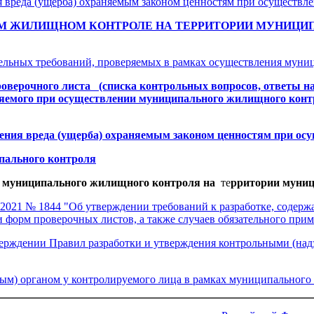
вреда (ущерба) охраняемым законом ценностям при осуществле
М ЖИЛИЩНОМ КОНТРОЛЕ НА ТЕРРИТОРИИ МУНИЦИП
тельных требований, проверяемых в рамках осуществления мун
оверочного листа (списка контрольных вопросов, ответы на
яемого при осуществлении муниципального жилищного конт
ия вреда (ущерба) охраняемым законом ценностям при осу
ипального контроля
 муниципального жилищного контроля на
те
рритории муниц
.2021 № 1844 "Об утверждении требований к разработке, соде
 форм проверочных листов, а также случаев обязательного при
верждении Правил разработки и утверждения контрольными (на
ным) органом у контролируемого лица в рамках муниципальног