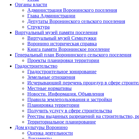
Органы власти
Администрация Воронинского поселения
Глава Администрации
Депутаты Воронинского сельского поселения
Структура
Виртуальный музей памяти поселения
Виртуальный музей Семилужки
Воронино историческая справка
Книга памяти Воронинское поселение
Генеральный план Воронинского сельского поселения
Проекты планировки территории
Градостроительство
Градостроительное зонирование
Земельные отношения
Исчерывающий перечень процедур в сфере строите
Местные нормативы
Новости. Информация. Объявления
Правила землепользования и застройки
Планировка территории
Получить услугу в сфере строительства
Реестры выданных разрешений на строительство, р
Территориальное планирование
Дом культуры Воронино
Оценка деятельности
Документы