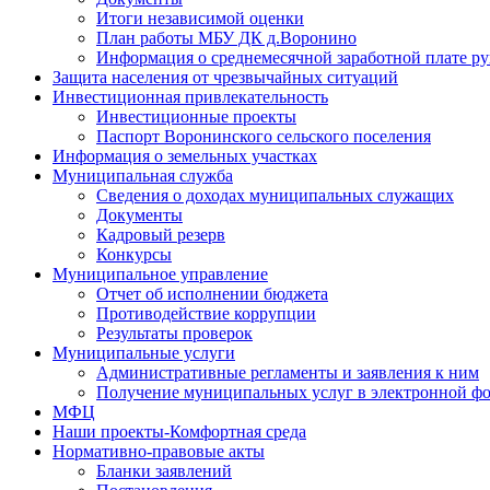
Итоги независимой оценки
План работы МБУ ДК д.Воронино
Информация о среднемесячной заработной плате р
Защита населения от чрезвычайных ситуаций
Инвестиционная привлекательность
Инвестиционные проекты
Паспорт Воронинского сельского поселения
Информация о земельных участках
Муниципальная служба
Сведения о доходах муниципальных служащих
Документы
Кадровый резерв
Конкурсы
Муниципальное управление
Отчет об исполнении бюджета
Противодействие коррупции
Результаты проверок
Муниципальные услуги
Административные регламенты и заявления к ним
Получение муниципальных услуг в электронной ф
МФЦ
Наши проекты-Комфортная среда
Нормативно-правовые акты
Бланки заявлений