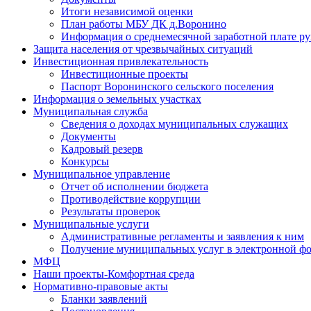
Итоги независимой оценки
План работы МБУ ДК д.Воронино
Информация о среднемесячной заработной плате р
Защита населения от чрезвычайных ситуаций
Инвестиционная привлекательность
Инвестиционные проекты
Паспорт Воронинского сельского поселения
Информация о земельных участках
Муниципальная служба
Сведения о доходах муниципальных служащих
Документы
Кадровый резерв
Конкурсы
Муниципальное управление
Отчет об исполнении бюджета
Противодействие коррупции
Результаты проверок
Муниципальные услуги
Административные регламенты и заявления к ним
Получение муниципальных услуг в электронной ф
МФЦ
Наши проекты-Комфортная среда
Нормативно-правовые акты
Бланки заявлений