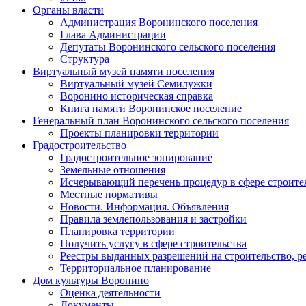
Органы власти
Администрация Воронинского поселения
Глава Администрации
Депутаты Воронинского сельского поселения
Структура
Виртуальный музей памяти поселения
Виртуальный музей Семилужки
Воронино историческая справка
Книга памяти Воронинское поселение
Генеральный план Воронинского сельского поселения
Проекты планировки территории
Градостроительство
Градостроительное зонирование
Земельные отношения
Исчерывающий перечень процедур в сфере строите
Местные нормативы
Новости. Информация. Объявления
Правила землепользования и застройки
Планировка территории
Получить услугу в сфере строительства
Реестры выданных разрешений на строительство, р
Территориальное планирование
Дом культуры Воронино
Оценка деятельности
Документы