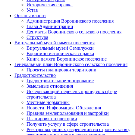
Историческая справка
Устав
Органы власти
Администрация Воронинского поселения
Глава Администрации
Депутаты Воронинского сельского поселения
Структура
Виртуальный музей памяти поселения
Виртуальный музей Семилужки
Воронино историческая справка
Книга памяти Воронинское поселение
Генеральный план Воронинского сельского поселения
Проекты планировки территории
Градостроительство
Градостроительное зонирование
Земельные отношения
Исчерывающий перечень процедур в сфере
строительства
Местные нормативы
Новости. Информация. Объявления
Правила землепользования и застройки
Планировка территории
Получить услугу в сфере строительства
Реестры выданных разрешений на строительство,
реконструкцию, ввод в эксплуатацию