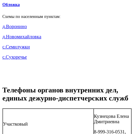
Обложка
Схемы по населенным пунктам:
д.Воронино
д.Новомихайловка
с.Семилужки
с.Сухоречье
Телефоны органов внутренних дел,
единых дежурно-диспетчерских служб
Кузнецова Елена
Дмитриевна
Участковый
8-999-316-0531,