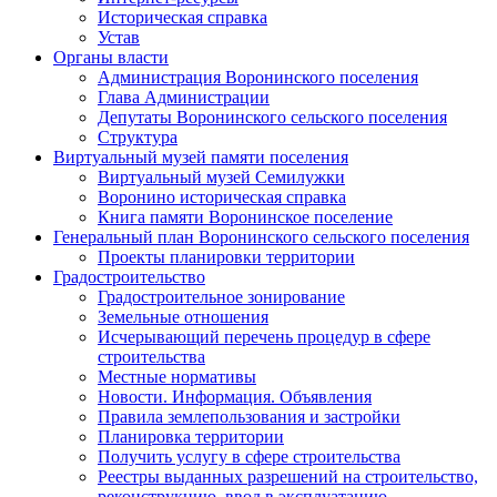
Историческая справка
Устав
Органы власти
Администрация Воронинского поселения
Глава Администрации
Депутаты Воронинского сельского поселения
Структура
Виртуальный музей памяти поселения
Виртуальный музей Семилужки
Воронино историческая справка
Книга памяти Воронинское поселение
Генеральный план Воронинского сельского поселения
Проекты планировки территории
Градостроительство
Градостроительное зонирование
Земельные отношения
Исчерывающий перечень процедур в сфере
строительства
Местные нормативы
Новости. Информация. Объявления
Правила землепользования и застройки
Планировка территории
Получить услугу в сфере строительства
Реестры выданных разрешений на строительство,
реконструкцию, ввод в эксплуатацию