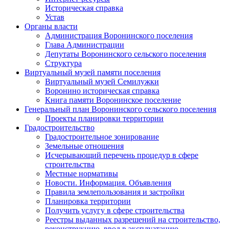
Историческая справка
Устав
Органы власти
Администрация Воронинского поселения
Глава Администрации
Депутаты Воронинского сельского поселения
Структура
Виртуальный музей памяти поселения
Виртуальный музей Семилужки
Воронино историческая справка
Книга памяти Воронинское поселение
Генеральный план Воронинского сельского поселения
Проекты планировки территории
Градостроительство
Градостроительное зонирование
Земельные отношения
Исчерывающий перечень процедур в сфере
строительства
Местные нормативы
Новости. Информация. Объявления
Правила землепользования и застройки
Планировка территории
Получить услугу в сфере строительства
Реестры выданных разрешений на строительство,
реконструкцию, ввод в эксплуатацию