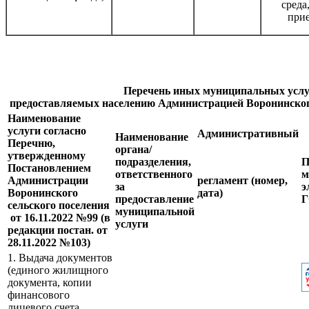
среда
при
Перечень иных муниципальных услу
предоставляемых населению Администрацией Воронинского
Наименование
услуги согласно
Административный
Наименование
Перечню,
органа/
утвержденному
подразделения,
П
Постановлением
ответственного
м
Администрации
регламент (номер,
за
э
Воронинского
дата)
предоставление
сельского поселения
муниципальной
от 16.11.2022 №99 (в
услуги
редакции постан. от
28.11.2022 №103)
1. Выдача документов
(единого жилищного
документа, копии
финансового
лицевого счета,