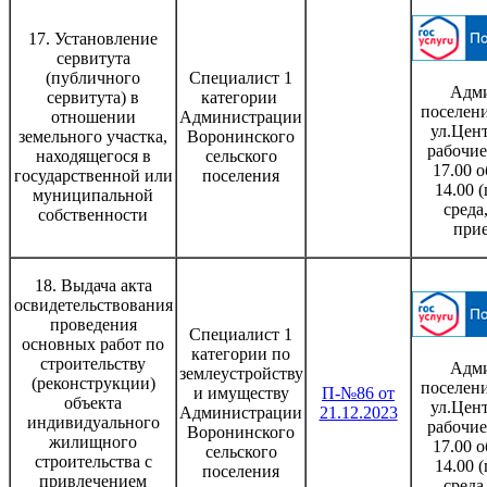
17. Установление
сервитута
(публичного
Специалист 1
Адми
сервитута) в
категории
поселени
отношении
Администрации
ул.Цент
земельного участка,
Воронинского
рабочие
находящегося в
сельского
17.00 о
государственной или
поселения
14.00 
муниципальной
среда
собственности
при
18. Выдача акта
освидетельствования
проведения
Специалист 1
основных работ по
категории по
строительству
Адми
землеустройству
(реконструкции)
поселени
и имуществу
П-№86 от
объекта
ул.Цент
Администрации
21.12.2023
индивидуального
рабочие
Воронинского
жилищного
17.00 о
сельского
строительства с
14.00 
поселения
привлечением
среда