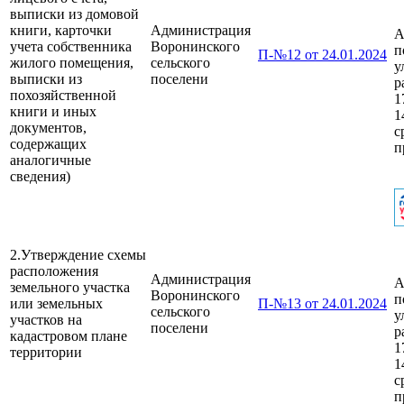
выписки из домовой
книги, карточки
Администрация
А
учета собственника
Воронинского
п
П-№12 от 24.01.2024
жилого помещения,
сельского
у
выписки из
поселени
р
похозяйственной
1
книги и иных
1
документов,
с
содержащих
п
аналогичные
сведения)
2.Утверждение схемы
расположения
Администрация
А
земельного участка
Воронинского
п
или земельных
П-№13 от 24.01.2024
сельского
у
участков на
поселени
р
кадастровом плане
1
территории
1
с
п