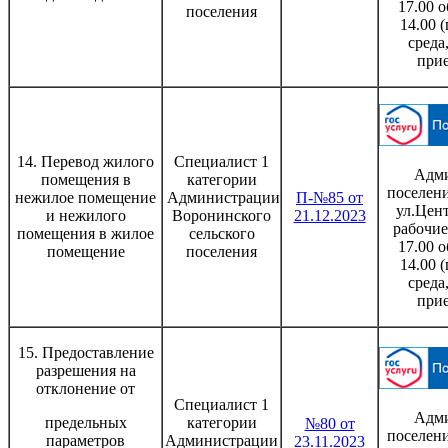
17.00 о
поселения
14.00 
среда
при
14. Перевод жилого
Специалист 1
Адми
помещения в
категории
поселени
нежилое помещение
Администрации
П-№85 от
ул.Цент
и нежилого
Воронинского
21.12.2023
рабочие
помещения в жилое
сельского
17.00 о
помещение
поселения
14.00 
среда
при
15. Предоставление
разрешения на
отклонение от
Специалист 1
Адми
предельных
категории
№80 от
поселени
параметров
Администрации
23.11.2023