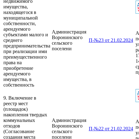
недвижимого
имущества,
находящегося в
муниципальной
собственности,
арендуемого
Администрация
А
субъектами малого и
Воронинского
п
среднего
П-№23 от 21.02.2024
сельского
у
предпринимательства
поселени
р
при реализации ими
1
преимущественного
1
права на
с
приобретение
п
арендуемого
имущества, в
собственность
9. Включение в
реестр мест
(площадок)
накопления твердых
коммунальных
Администрация
А
отходов
Воронинского
п
П-№22 от 21.02.2024
(Согласование
сельского
у
создания места
поселени
р