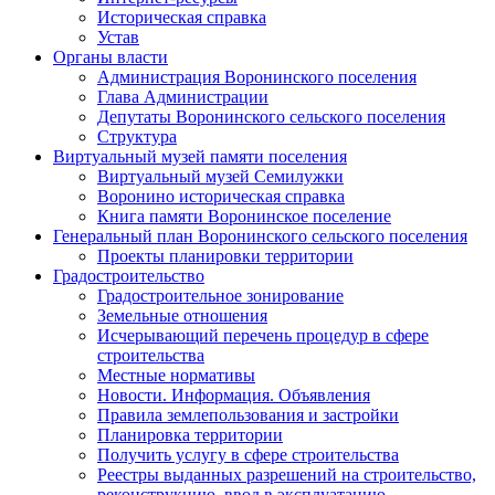
Историческая справка
Устав
Органы власти
Администрация Воронинского поселения
Глава Администрации
Депутаты Воронинского сельского поселения
Структура
Виртуальный музей памяти поселения
Виртуальный музей Семилужки
Воронино историческая справка
Книга памяти Воронинское поселение
Генеральный план Воронинского сельского поселения
Проекты планировки территории
Градостроительство
Градостроительное зонирование
Земельные отношения
Исчерывающий перечень процедур в сфере
строительства
Местные нормативы
Новости. Информация. Объявления
Правила землепользования и застройки
Планировка территории
Получить услугу в сфере строительства
Реестры выданных разрешений на строительство,
реконструкцию, ввод в эксплуатацию