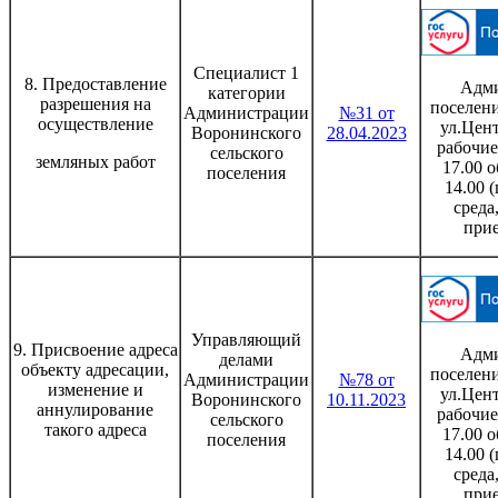
Специалист 1
8. Предоставление
Адми
категории
разрешения на
поселени
Администрации
№31 от
осуществление
ул.Цент
Воронинского
28.04.2023
рабочие
сельского
земляных работ
17.00 о
поселения
14.00 
среда
при
Управляющий
9. Присвоение адреса
Адми
делами
объекту адресации,
поселени
Администрации
№78 от
изменение и
ул.Цент
Воронинского
10.11.2023
аннулирование
рабочие
сельского
такого адреса
17.00 о
поселения
14.00 
среда
при