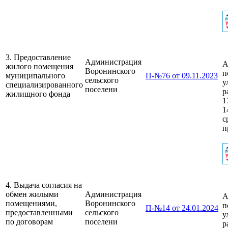
3. Предоставление
Администрация
А
жилого помещения
Воронинского
п
муниципального
П-№76 от 09.11.2023
сельского
у
специализированного
поселени
р
жилищного фонда
1
1
с
п
4. Выдача согласия на
обмен жилыми
Администрация
А
помещениями,
Воронинского
п
П-№14 от 24.01.2024
предоставленными
сельского
у
по договорам
поселени
р