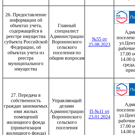
26. Предоставление
информации об
объектах учета,
Главный
содержащейся в
специалист
Адми
реестре имущества
Администрации
поселени
№55 от
субъекта Российской
Воронинского
ул.Цент
25.08.2023
Федерации, об
сельского
рабочие
объектах учета из
поселения по
17.00 о
реестра
общим вопросам
14.00 
муниципального
среда
имущества
при
27. Передача в
собственность
Управляющий
Адми
граждан занимаемых
делами
поселени
ими жилых
Администрации
П-№11 от
ул.Цент
помещений
Воронинского
23.01.2024
рабочие
жилищного фонда
сельского
17.00 о
(приватизация
поселения
14.00 
жилищного фонда)