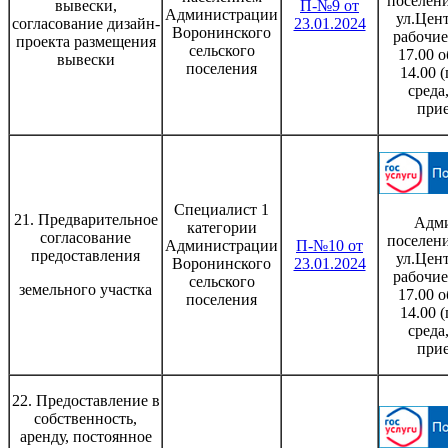
поселени
вывески,
П-№9 от
Администрации
ул.Цент
согласование дизайн-
23.01.2024
Воронинского
рабочие
проекта размещения
сельского
17.00 о
вывески
поселения
14.00 
среда
при
Специалист 1
21. Предварительное
Адми
категории
согласование
поселени
Администрации
П-№10 от
предоставления
ул.Цент
Воронинского
23.01.2024
рабочие
сельского
земельного участка
17.00 о
поселения
14.00 
среда
при
22. Предоставление в
собственность,
аренду, постоянное