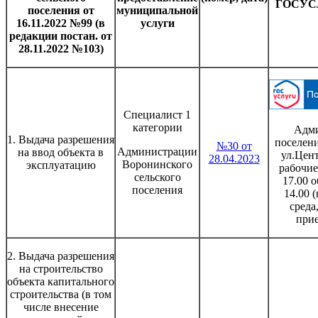
ГОСУС
поселения от
муниципальной
16.11.2022 №99 (в
услуги
редакции постан. от
28.11.2022 №103)
Специалист 1
категории
Адми
1. Выдача разрешения
поселени
№30 от
Администрации
на ввод объекта в
ул.Цент
28.04.2023
Воронинского
эксплуатацию
рабочие
сельского
17.00 о
поселения
14.00 
среда
при
2. Выдача разрешения
на строительство
объекта капитального
строительства (в том
числе внесение