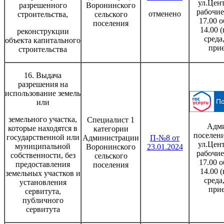
ул.Цент
разрешенного
Воронинского
рабочие
отменено
строительства,
сельского
17.00 о
поселения
14.00 
реконструкции
среда
объекта капитального
при
строительства
16. Выдача
разрешения на
использование земель
или
земельного участка,
Специалист 1
Адми
которые находятся в
категории
поселени
государственной или
Администрации
П-№8 от
ул.Цент
муниципальной
Воронинского
23.01.2024
рабочие
собственности, без
сельского
17.00 о
предоставления
поселения
14.00 
земельных участков и
среда
установления
при
сервитута,
публичного
сервитута