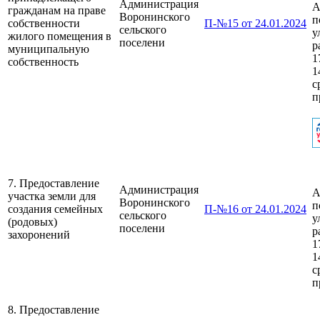
Администрация
А
гражданам на праве
Воронинского
п
собственности
П-№15 от 24.01.2024
сельского
у
жилого помещения в
поселени
р
муниципальную
1
собственность
1
с
п
7. Предоставление
Администрация
А
участка земли для
Воронинского
п
создания семейных
П-№16 от 24.01.2024
сельского
у
(родовых)
поселени
р
захоронений
1
1
с
п
8. Предоставление