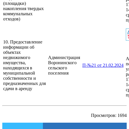
(площадки)
1
накопления твердых
1
коммунальных
с
отходов)
п
10. Предоставление
информации об
объектах
недвижимого
Администрация
А
имущества,
Воронинского
п
П-№21 от 21.02.2024
находящихся в
сельского
у
муниципальной
поселения
р
собственности и
1
предназначенных для
1
сдачи в аренду
с
п
Просмотров: 1694