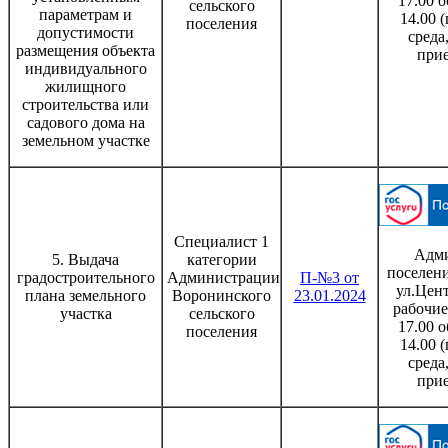
17.00 о
сельского
параметрам и
14.00 
поселения
допустимости
среда
размещения объекта
при
индивидуального
жилищного
строительства или
садового дома на
земельном участке
Специалист 1
Адми
5. Выдача
категории
поселени
градостроительного
Администрации
П-№3 от
ул.Цент
плана земельного
Воронинского
23.01.2024
рабочие
участка
сельского
17.00 о
поселения
14.00 
среда
при