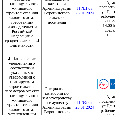
Адми
индивидуального
категории
поселени
жилищного
Администрации
П-№1 от
ул.Цент
строительства или
Воронинского
23.01.2024
рабочие
садового дома
сельского
17.00 о
требованиям
поселения
14.00 
законодательства
среда
Российской
при
Федерации о
градостроительной
деятельности
4. Направление
уведомления о
соответствии
указанных в
уведомлении о
планируемом
строительстве
Специалист 1
параметров объекта
категории по
индивидуального
Адми
землеустройству
жилищного
поселени
и имуществу
П-№2 от
строительства или
ул.Цент
Администрации
23.01.2024
садового дома
рабочие
Воронинского
установленным