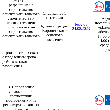
изменений в
разрешение на
строительство
Специалист 1
объекта капитального
категории
строительства и
Адми
внесение изменений
поселени
№52 от
Администрации
в разрешение на
ул.Цент
24.08.2023
Воронинского
строительство
рабочие
сельского
объекта капитального
17.00 о
поселения
14.00 
среда
при
строительства в связи
с продлением срока
действия такого
разрешения)
3. Направление
уведомления о
соответствии
построенных или
реконструированных
объектов
Специалист 1