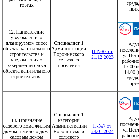
среда
торгах
при
12. Направление
уведомления о
планируемом сносе
Специалист 1
Адми
объекта капитального
Администрации
поселени
П-№87 от
строительства и
Воронинского
ул.Цент
21.12.2023
уведомления о
сельского
рабочие
завершении сноса
поселения
17.00 о
объекта капитального
14.00 
строительства
среда
при
Специалист 1
Адми
13. Признание
категории
поселени
садового дома жилым
Администрации
П-№7 от
ул.Цент
домом и жилого дома
Воронинского
23.01.2024
рабочие
садовым домом
сельского