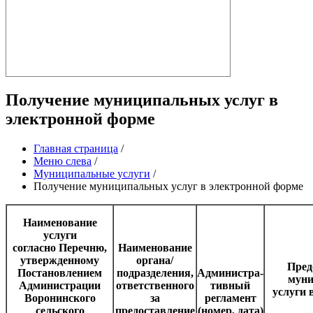
Получение муниципальных услуг в
электронной форме
Главная страница
/
Меню слева
/
Муниципальные услуги
/
Получение муниципальных услуг в электронной форме
Наименование
услуги
согласно Перечню,
Наименование
утвержденному
органа/
Пред
Постановлением
подразделения,
Админист
ра-
муни
Администрации
ответственного
тивный
услуги 
Воронинского
за
регламент
сельского
предоставление
(номер, дата)