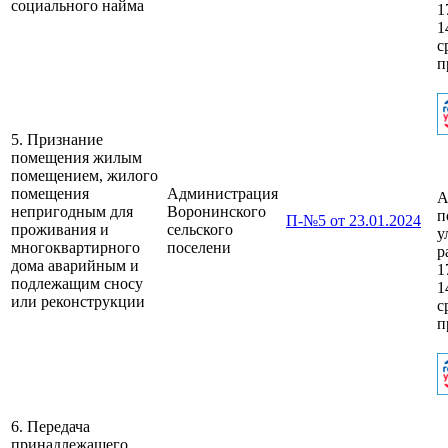
социального найма
1
1
с
п
5. Признание
помещения жилым
помещением, жилого
помещения
Администрация
А
непригодным для
Воронинского
п
П-№5 от 23.01.2024
проживания и
сельского
у
многоквартирного
поселени
р
дома аварийным и
1
подлежащим сносу
1
или реконструкции
с
п
6. Передача
принадлежащего