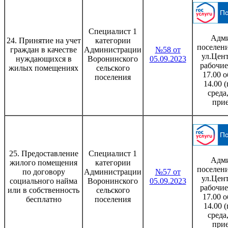
Специалист 1
Адми
24. Принятие на учет
категории
поселени
граждан в качестве
Администрации
№58 от
ул.Цент
нуждающихся в
Воронинского
05.09.2023
рабочие
жилых помещениях
сельского
17.00 о
поселения
14.00 
среда
при
25. Предоставление
Специалист 1
Адми
жилого помещения
категории
поселени
по договору
Администрации
№57 от
ул.Цент
социального найма
Воронинского
05.09.2023
рабочие
или в собственность
сельского
17.00 о
бесплатно
поселения
14.00 
среда
при