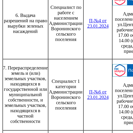
Специалист по
работе с
Адми
6. Выдача
населением
поселени
разрешений на право
П-№4 от
Администрации
ул.Цент
вырубки зеленых
23.01.2024
Воронинского
рабочие
насаждений
сельского
17.00 о
поселения
14.00 
среда
при
7. Перераспределение
земель и (или)
земельных участков,
Специалист 1
находящихся в
Адми
категории
государственной или
поселени
Администрации
П-№6 от
муниципальной
ул.Цент
Воронинского
23.01.2024
собственности, и
рабочие
сельского
земельных участков,
17.00 о
поселения
находящихся в
14.00 
частной
среда
собственности
при