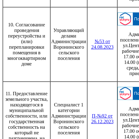
10. Согласование
проведения
Управляющий
Адми
переустройства и
делами
поселени
(или)
Администрации
№53 от
ул.Цент
перепланировки
Воронинского
24.08.2023
рабочие
помещения в
сельского
17.00 о
многоквартирном
поселения
14.00 
доме
среда
при
11. Предоставление
земельного участка,
находящегося в
Специалист 1
Адми
муниципальной
категории
поселени
собственности, или
Администрации
П-№92 от
ул.Цент
государственная
Воронинского
26.12.2023
рабочие
собственность на
сельского
17.00 о
который не
поселения
14.00 
разграничена, на