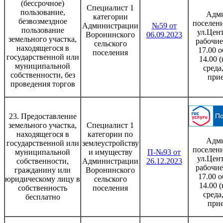
(бессрочное)
Специалист 1
пользование,
Адми
категории
безвозмездное
поселени
Администрации
№59 от
пользование
ул.Цент
Воронинского
06.09.2023
земельного участка,
рабочие
сельского
находящегося в
17.00 о
поселения
государственной или
14.00 
муниципальной
среда
собственности, без
при
проведения торгов
23. Предоставление
земельного участка,
Специалист 1
находящегося в
категории по
Адми
государственной или
землеустройству
поселени
муниципальной
и имуществу
П-№93 от
ул.Цент
собственности,
Администрации
26.12.2023
рабочие
гражданину или
Воронинского
17.00 о
юридическому лицу в
сельского
14.00 
собственность
поселения
среда
бесплатно
при