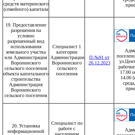
средств материнского
при
(семейного) капитала
19. Предоставление
разрешения на
условно
разрешенный вид
использования
Специалист 1
Адми
земельного участка
категории
поселени
или Администрация
Администрации
П-№91 от
ул.Цент
Воронинского
Воронинского
26.12.2023
рабочие
сельского поселения
сельского
17.00 о
объекта капитального
поселения
14.00 
строительства
среда
Администрация
при
Воронинского
сельского поселения
Специалист по
20. Установка
работе с
Адми
информационной
населением