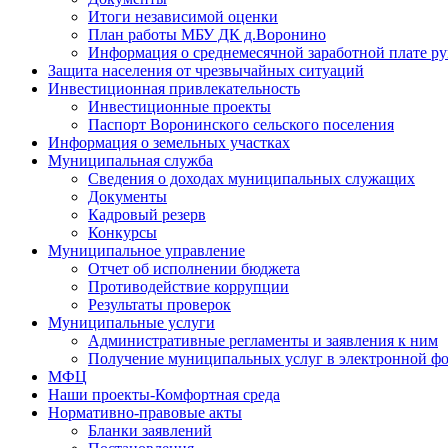
Итоги независимой оценки
План работы МБУ ДК д.Воронино
Информация о среднемесячной заработной плате р
Защита населения от чрезвычайных ситуаций
Инвестиционная привлекательность
Инвестиционные проекты
Паспорт Воронинского сельского поселения
Информация о земельных участках
Муниципальная служба
Сведения о доходах муниципальных служащих
Документы
Кадровый резерв
Конкурсы
Муниципальное управление
Отчет об исполнении бюджета
Противодействие коррупции
Результаты проверок
Муниципальные услуги
Административные регламенты и заявления к ним
Получение муниципальных услуг в электронной ф
МФЦ
Наши проекты-Комфортная среда
Нормативно-правовые акты
Бланки заявлений