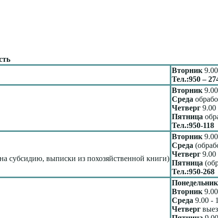
сть
Вторник
9.00
Тел.:950 – 27
Вторник
9.00
Среда
обрабо
Четверг
9.00 
Пятница
обр
Тел.:950-118
Вторник
9.00
Среда
(обраб
Четверг
9.00 
 на субсидию, выписки из похозяйственной книги)
Пятница
(об
Тел.:950-268
Понедельник
Вторник
9.00
Среда
9.00 - 
Четверг
выез
Пятница
9.00