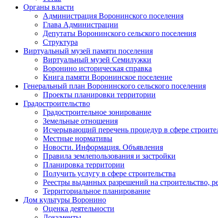
Органы власти
Администрация Воронинского поселения
Глава Администрации
Депутаты Воронинского сельского поселения
Структура
Виртуальный музей памяти поселения
Виртуальный музей Семилужки
Воронино историческая справка
Книга памяти Воронинское поселение
Генеральный план Воронинского сельского поселения
Проекты планировки территории
Градостроительство
Градостроительное зонирование
Земельные отношения
Исчерывающий перечень процедур в сфере строите
Местные нормативы
Новости. Информация. Объявления
Правила землепользования и застройки
Планировка территории
Получить услугу в сфере строительства
Реестры выданных разрешений на строительство, р
Территориальное планирование
Дом культуры Воронино
Оценка деятельности
Документы