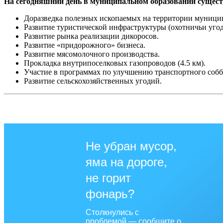
На сегодняшний день в муниципальном образовании сущест
Доразведка полезных ископаемых на территории муницип
Развитие туристической инфраструктуры (охотничьи угод
Развитие рынка реализации дикоросов.
Развитие «придорожного» бизнеса.
Развитие мясомолочного производства.
Прокладка внутрипоселковых газопроводов (4.5 км).
Участие в программах по улучшению транспортного собб
Развитие сельскохозяйственных угодий.
Не убран мусор,
яма на дороге,
не горит
фонарь?
Столкнулись с
проблемой — сообщите о