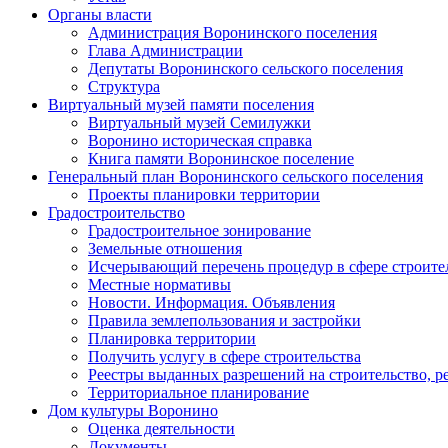
Органы власти
Администрация Воронинского поселения
Глава Администрации
Депутаты Воронинского сельского поселения
Структура
Виртуальный музей памяти поселения
Виртуальный музей Семилужки
Воронино историческая справка
Книга памяти Воронинское поселение
Генеральный план Воронинского сельского поселения
Проекты планировки территории
Градостроительство
Градостроительное зонирование
Земельные отношения
Исчерывающий перечень процедур в сфере строите
Местные нормативы
Новости. Информация. Объявления
Правила землепользования и застройки
Планировка территории
Получить услугу в сфере строительства
Реестры выданных разрешений на строительство, р
Территориальное планирование
Дом культуры Воронино
Оценка деятельности
Документы