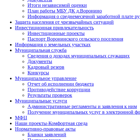
Итоги независимой оценки
План работы МБУ ДК д.Воронино
Информация о среднемесячной заработной плате р
Защита населения от чрезвычайных ситуаций
Инвестиционная привлекательность
Инвестиционные проекты
Паспорт Воронинского сельского поселения
Информация о земельных участках
Муниципальная служба
Сведения о доходах муниципальных служащих
Документы
Кадровый резерв
Конкурсы
Муниципальное управление
Отчет об исполнении бюджета
Противодействие коррупции
Результаты проверок
Муниципальные услуги
Административные регламенты и заявления к ним
Получение муниципальных услуг в электронной ф
МФЦ
Наши проекты-Комфортная среда
Нормативно-правовые акты
Бланки заявлений