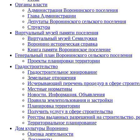
Органы власти
Администрация Воронинского поселения
Глава Администрации
Депутаты Воронинского сельского поселения
Структура
Виртуальный музей памяти поселения
Виртуальный музей Семилужки
Воронино историческая справка
Книга памяти Воронинское поселение
Генеральный план Воронинского сельского поселения
Проекты планировки территории
Градостроительство
Градостроительное зонирование
Земельные отношения
Исчерывающий перечень процедур в сфере строите
Местные нормативы
Новости. Информация. Объявления
Правила землепользования и застройки
Планировка территории
Получить услугу в сфере строительства
Реестры выданных разрешений на строительство, р
Территориальное планирование
Дом культуры Воронино
Оценка деятельности
Документы