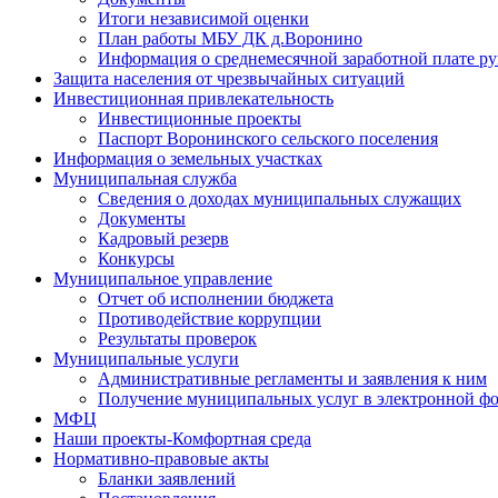
Итоги независимой оценки
План работы МБУ ДК д.Воронино
Информация о среднемесячной заработной плате р
Защита населения от чрезвычайных ситуаций
Инвестиционная привлекательность
Инвестиционные проекты
Паспорт Воронинского сельского поселения
Информация о земельных участках
Муниципальная служба
Сведения о доходах муниципальных служащих
Документы
Кадровый резерв
Конкурсы
Муниципальное управление
Отчет об исполнении бюджета
Противодействие коррупции
Результаты проверок
Муниципальные услуги
Административные регламенты и заявления к ним
Получение муниципальных услуг в электронной ф
МФЦ
Наши проекты-Комфортная среда
Нормативно-правовые акты
Бланки заявлений