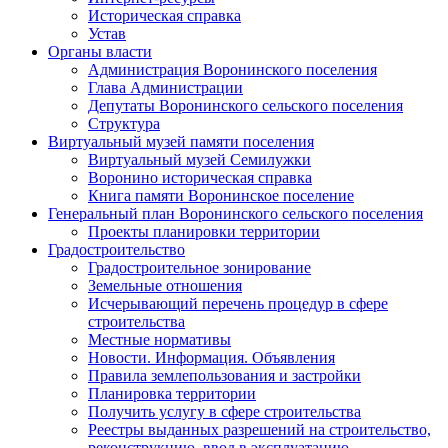
Историческая справка
Устав
Органы власти
Администрация Воронинского поселения
Глава Администрации
Депутаты Воронинского сельского поселения
Структура
Виртуальный музей памяти поселения
Виртуальный музей Семилужки
Воронино историческая справка
Книга памяти Воронинское поселение
Генеральный план Воронинского сельского поселения
Проекты планировки территории
Градостроительство
Градостроительное зонирование
Земельные отношения
Исчерывающий перечень процедур в сфере
строительства
Местные нормативы
Новости. Информация. Объявления
Правила землепользования и застройки
Планировка территории
Получить услугу в сфере строительства
Реестры выданных разрешений на строительство,
реконструкцию, ввод в эксплуатацию