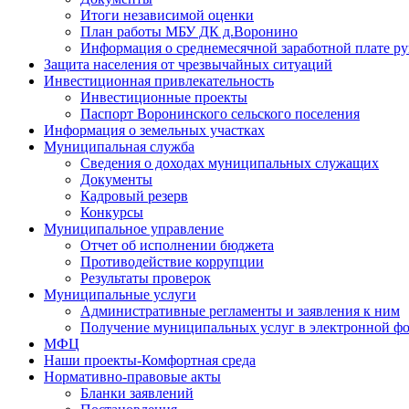
Итоги независимой оценки
План работы МБУ ДК д.Воронино
Информация о среднемесячной заработной плате р
Защита населения от чрезвычайных ситуаций
Инвестиционная привлекательность
Инвестиционные проекты
Паспорт Воронинского сельского поселения
Информация о земельных участках
Муниципальная служба
Сведения о доходах муниципальных служащих
Документы
Кадровый резерв
Конкурсы
Муниципальное управление
Отчет об исполнении бюджета
Противодействие коррупции
Результаты проверок
Муниципальные услуги
Административные регламенты и заявления к ним
Получение муниципальных услуг в электронной ф
МФЦ
Наши проекты-Комфортная среда
Нормативно-правовые акты
Бланки заявлений