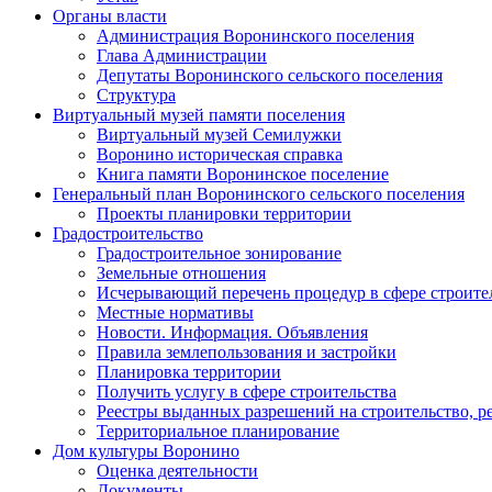
Органы власти
Администрация Воронинского поселения
Глава Администрации
Депутаты Воронинского сельского поселения
Структура
Виртуальный музей памяти поселения
Виртуальный музей Семилужки
Воронино историческая справка
Книга памяти Воронинское поселение
Генеральный план Воронинского сельского поселения
Проекты планировки территории
Градостроительство
Градостроительное зонирование
Земельные отношения
Исчерывающий перечень процедур в сфере строите
Местные нормативы
Новости. Информация. Объявления
Правила землепользования и застройки
Планировка территории
Получить услугу в сфере строительства
Реестры выданных разрешений на строительство, р
Территориальное планирование
Дом культуры Воронино
Оценка деятельности
Документы