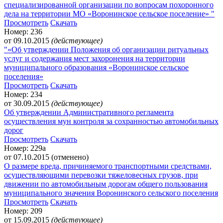
специализированной организации по вопросам похоронного
дела на территории МО «Воронинское сельское поселение» "
Просмотреть
Скачать
Номер: 236
от 09.10.2015
(действующее)
"«Об утверждении Положения об организации ритуальных
услуг и содержания мест захоронения на территории
муниципального образования «Воронинское сельское
поселения»
Просмотреть
Скачать
Номер: 234
от 30.09.2015
(действующее)
Об утверждении Административного регламента
осуществления мун контроля за сохранностью автомобильных
дорог
Просмотреть
Скачать
Номер: 229а
от 07.10.2015 (отменено)
О размере вреда, причиняемого транспортными средствами,
осуществляющими перевозки тяжеловесных грузов, при
движении по автомобильным дорогам общего пользования
муниципального значения Воронинского сельского поселения
Просмотреть
Скачать
Номер: 209
от 15.09.2015
(действующее)