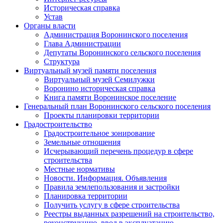
Историческая справка
Устав
Органы власти
Администрация Воронинского поселения
Глава Администрации
Депутаты Воронинского сельского поселения
Структура
Виртуальный музей памяти поселения
Виртуальный музей Семилужки
Воронино историческая справка
Книга памяти Воронинское поселение
Генеральный план Воронинского сельского поселения
Проекты планировки территории
Градостроительство
Градостроительное зонирование
Земельные отношения
Исчерывающий перечень процедур в сфере
строительства
Местные нормативы
Новости. Информация. Объявления
Правила землепользования и застройки
Планировка территории
Получить услугу в сфере строительства
Реестры выданных разрешений на строительство,
реконструкцию, ввод в эксплуатацию