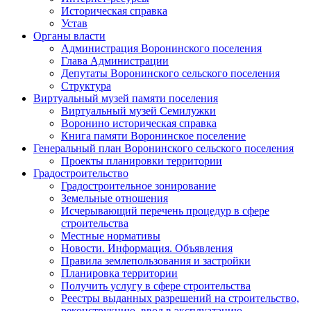
Историческая справка
Устав
Органы власти
Администрация Воронинского поселения
Глава Администрации
Депутаты Воронинского сельского поселения
Структура
Виртуальный музей памяти поселения
Виртуальный музей Семилужки
Воронино историческая справка
Книга памяти Воронинское поселение
Генеральный план Воронинского сельского поселения
Проекты планировки территории
Градостроительство
Градостроительное зонирование
Земельные отношения
Исчерывающий перечень процедур в сфере
строительства
Местные нормативы
Новости. Информация. Объявления
Правила землепользования и застройки
Планировка территории
Получить услугу в сфере строительства
Реестры выданных разрешений на строительство,
реконструкцию, ввод в эксплуатацию