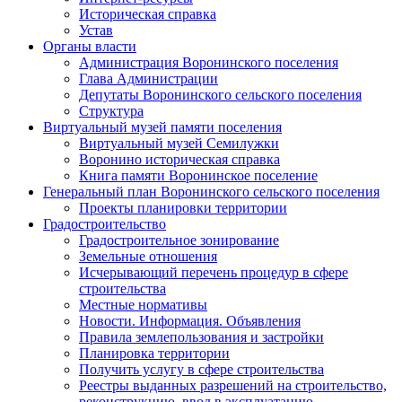
Историческая справка
Устав
Органы власти
Администрация Воронинского поселения
Глава Администрации
Депутаты Воронинского сельского поселения
Структура
Виртуальный музей памяти поселения
Виртуальный музей Семилужки
Воронино историческая справка
Книга памяти Воронинское поселение
Генеральный план Воронинского сельского поселения
Проекты планировки территории
Градостроительство
Градостроительное зонирование
Земельные отношения
Исчерывающий перечень процедур в сфере
строительства
Местные нормативы
Новости. Информация. Объявления
Правила землепользования и застройки
Планировка территории
Получить услугу в сфере строительства
Реестры выданных разрешений на строительство,
реконструкцию, ввод в эксплуатацию